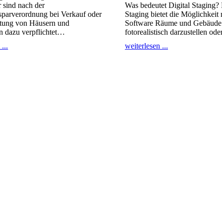
 sind nach der
Was bedeutet Digital Staging? 
sparverordnung bei Verkauf oder
Staging bietet die Möglichkeit 
tung von Häusern und
Software Räume und Gebäude v
dazu verpflichtet
…
fotorealistisch darzustellen ode
...
weiterlesen ...