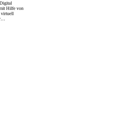
Digital
mit Hilfe von
irtuell
r
…