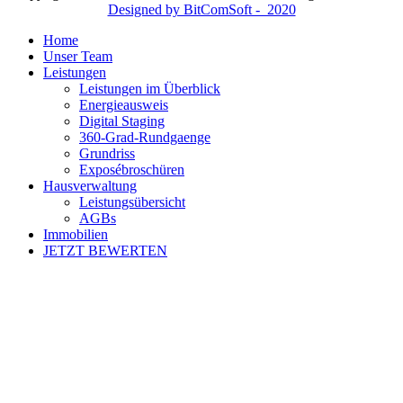
Designed by BitComSoft - 2020
Home
Unser Team
Leistungen
Leistungen im Überblick
Energieausweis
Digital Staging
360-Grad-Rundgaenge
Grundriss
Exposébroschüren
Hausverwaltung
Leistungsübersicht
AGBs
Immobilien
JETZT BEWERTEN